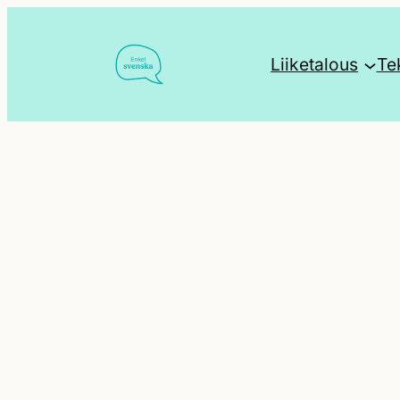
Siirry
sisältöön
Liiketalous
Te