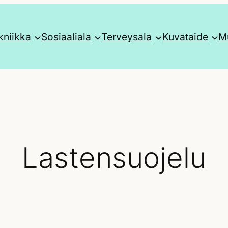
kniikka
Sosiaaliala
Terveysala
Kuvataide
Mu
Lastensuojelu