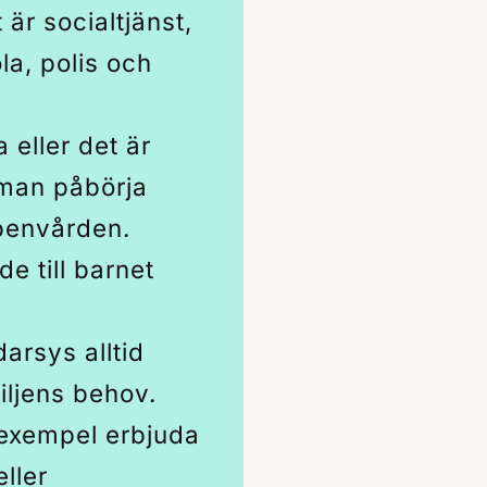
är socialtjänst,
la, polis och
 eller det är
 man påbörja
penvården.
e till barnet
arsys alltid
iljens behov.
 exempel erbjuda
ller