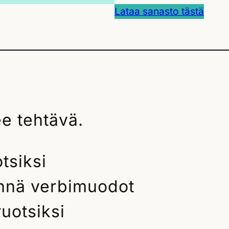
Lataa sanasto tästä
ee tehtävä.
otsiksi
dennä verbimuodot
ruotsiksi