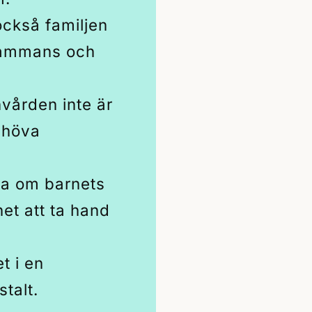
också familjen
lsammans och
vården inte är
behöva
da om barnets
et att ta hand
t i en
stalt.