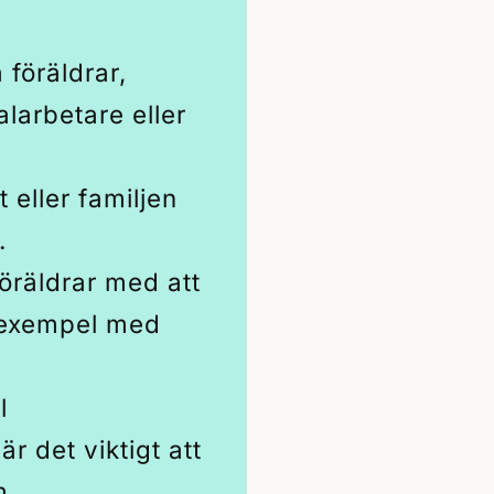
föräldrar,
alarbetare eller
t eller familjen
.
föräldrar med att
l exempel med
l
r det viktigt att
m.