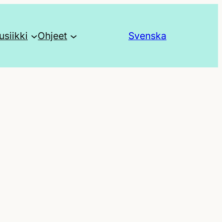
siikki
Ohjeet
Svenska