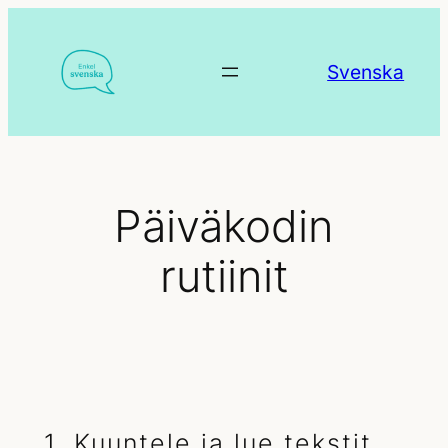
Siirry
sisältöön
Svenska
Päiväkodin
rutiinit
1. Kuuntele ja lue tekstit.