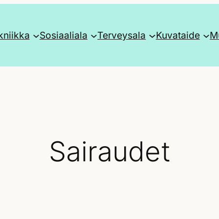
kniikka
Sosiaaliala
Terveysala
Kuvataide
Mu
Sairaudet