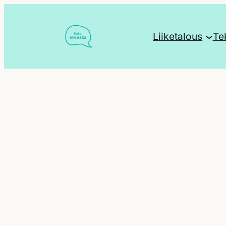
Siirry
sisältöön
Liiketalous
Te