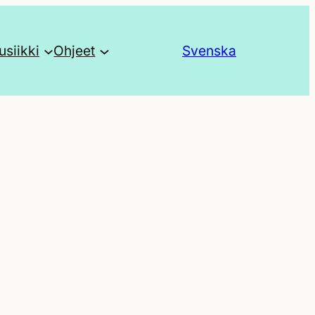
siikki
Ohjeet
Svenska