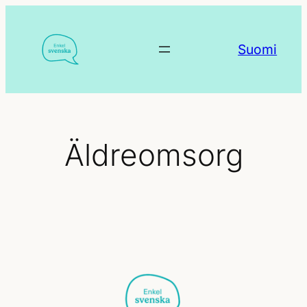
Hoppa
till
Suomi
innehåll
Äldreomsorg