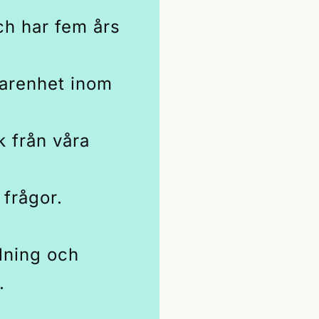
ch har fem års
farenhet inom
k från våra
 frågor.
lning och
.