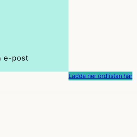
 e-post
Ladda ner ordlistan här