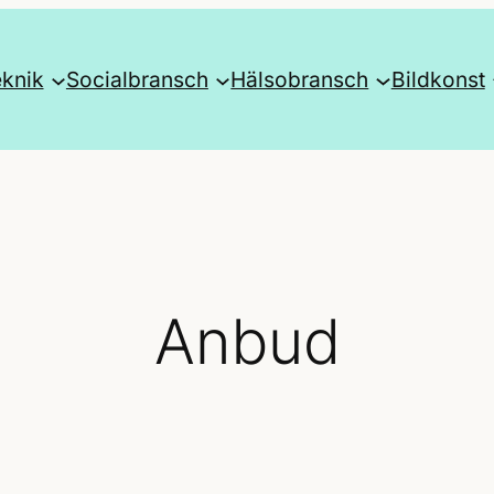
knik
Socialbransch
Hälsobransch
Bildkonst
Anbud