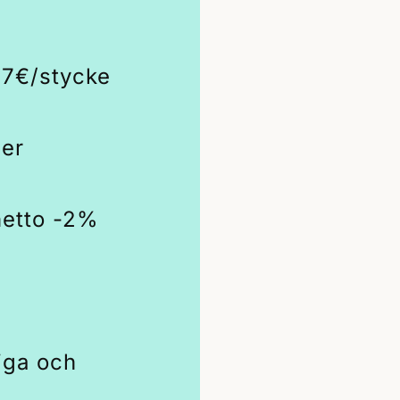
27€/stycke
ger
netto -2%
iga och