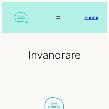
Hoppa
till
Suomi
innehåll
Invandrare